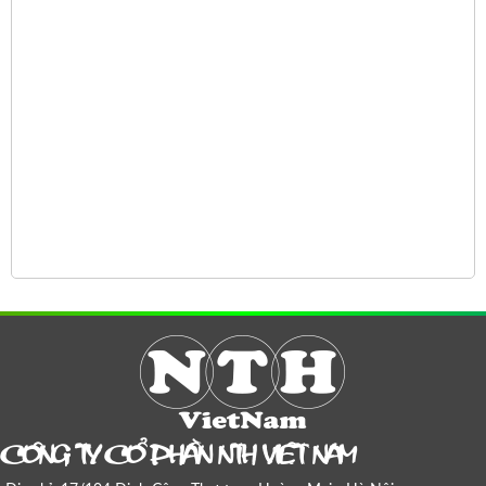
COÂNG TY COÅ PHAÀN NTH VIEÄT NAM