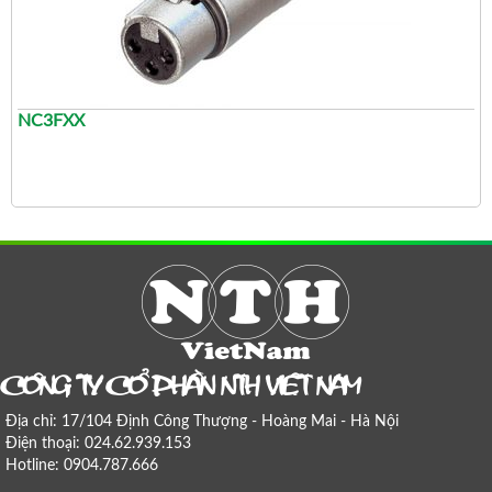
NC3FXX
COÂNG TY COÅ PHAÀN NTH VIEÄT NAM
Địa chỉ: 17/104 Định Công Thượng - Hoàng Mai - Hà Nội
Điện thoại: 024.62.939.153
Hotline: 0904.787.666