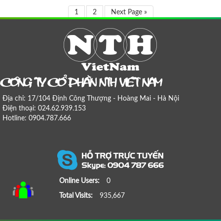
1
2
Next Page »
COÂNG TY COÅ PHAÀN NTH VIEÄT NAM
Địa chỉ: 17/104 Định Công Thượng - Hoàng Mai - Hà Nội
Điện thoại: 024.62.939.153
Hotline: 0904.787.666
Online Users:
0
Total Visits:
935,667