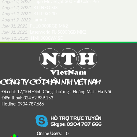
August 4, 2022
Lupo Movielight 300 Full Color Pro
August 2, 2022
RTI NEO SIX
August 2, 2022
RTI PIKO 30
August 2, 2022
tarm 3
July 31, 2022
PL-10.000RGB MK2
July 31, 2022
Laserworld PL-5000RGB MK2
May 11, 2021
HMI 9000W/ SE
COÂNG TY COÅ PHAÀN NTH VIEÄT NAM
Địa chỉ: 17/104 Định Công Thượng - Hoàng Mai - Hà Nội
Điện thoại: 024.62.939.153
Hotline: 0904.787.666
Online Users:
0