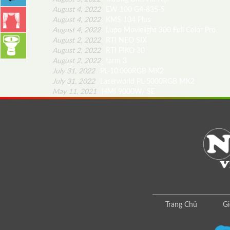
August 4, 2022
EW 100 G4-835-S
August 4, 2022
KMS 104 Plus
August 4, 2022
Lupo Movielight 300 Full Color Pro
August 2, 2022
RTI NEO SIX
August 2, 2022
RTI PIKO 30
August 2, 2022
tarm 3
July 31, 2022
PL-10.000RGB MK2
July 31, 2022
Laserworld PL-5000RGB MK2
May 11, 2021
HMI 9000W/ SE
Trang Chủ
Gi