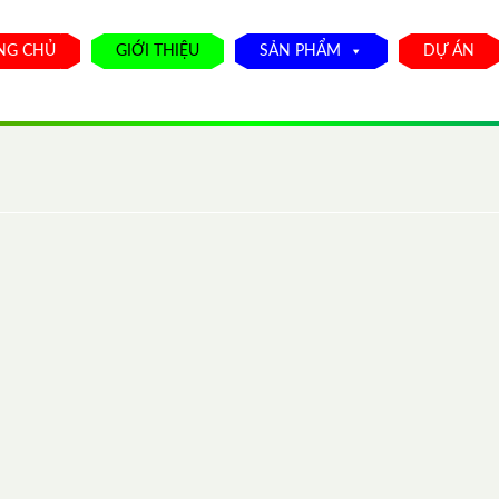
NG CHỦ
GIỚI THIỆU
SẢN PHẨM
DỰ ÁN