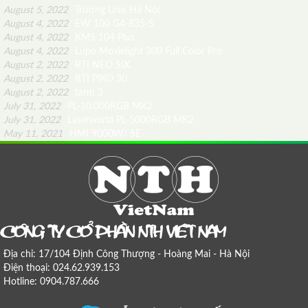
August 5, 2022
Trường Unis Hà Nội
August 4, 2022
EW 100 G4-835-S
August 4, 2022
KMS 104 Plus
August 4, 2022
Lupo Movielight 300 Full Color Pro
August 2, 2022
RTI NEO SIX
August 2, 2022
RTI PIKO 30
August 2, 2022
tarm 3
July 31, 2022
PL-10.000RGB MK2
July 31, 2022
Laserworld PL-5000RGB MK2
May 11, 2021
HMI 9000W/ SE
COÂNG TY COÅ PHAÀN NTH VIEÄT NAM
Địa chỉ: 17/104 Định Công Thượng - Hoàng Mai - Hà Nội
Điện thoại: 024.62.939.153
Hotline: 0904.787.666