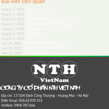
Bài viết liên quan
August 5, 2022
Trường Unis Hà Nội
August 4, 2022
EW 100 G4-835-S
August 4, 2022
KMS 104 Plus
August 4, 2022
Lupo Movielight 300 Full Color Pro
August 2, 2022
RTI NEO SIX
August 2, 2022
RTI PIKO 30
August 2, 2022
tarm 3
July 31, 2022
PL-10.000RGB MK2
July 31, 2022
Laserworld PL-5000RGB MK2
May 11, 2021
HMI 9000W/ SE
COÂNG TY COÅ PHAÀN NTH VIEÄT NAM
Địa chỉ: 17/104 Định Công Thượng - Hoàng Mai - Hà Nội
Điện thoại: 024.62.939.153
Hotline: 0904.787.666