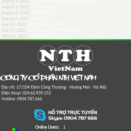
August 4, 2022
Lupo Movielight 300 Full Color Pro
August 2, 2022
RTI NEO SIX
August 2, 2022
RTI PIKO 30
August 2, 2022
tarm 3
July 31, 2022
PL-10.000RGB MK2
July 31, 2022
Laserworld PL-5000RGB MK2
May 11, 2021
HMI 9000W/ SE
COÂNG TY COÅ PHAÀN NTH VIEÄT NAM
Địa chỉ: 17/104 Định Công Thượng - Hoàng Mai - Hà Nội
Điện thoại: 024.62.939.153
Hotline: 0904.787.666
Online Users:
1