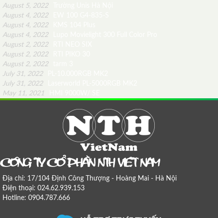
August 5, 2022
Trường Unis Hà Nội
August 4, 2022
EW 100 G4-835-S
August 4, 2022
KMS 104 Plus
August 4, 2022
Lupo Movielight 300 Full Color Pro
August 2, 2022
RTI NEO SIX
August 2, 2022
RTI PIKO 30
August 2, 2022
tarm 3
July 31, 2022
PL-10.000RGB MK2
July 31, 2022
Laserworld PL-5000RGB MK2
May 11, 2021
HMI 9000W/ SE
COÂNG TY COÅ PHAÀN NTH VIEÄT NAM
Địa chỉ: 17/104 Định Công Thượng - Hoàng Mai - Hà Nội
Điện thoại: 024.62.939.153
Hotline: 0904.787.666