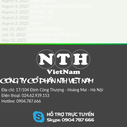
August 4, 2022
KMS 104 Plus
August 4, 2022
Lupo Movielight 300 Full Color Pro
August 2, 2022
RTI NEO SIX
August 2, 2022
RTI PIKO 30
August 2, 2022
tarm 3
July 31, 2022
PL-10.000RGB MK2
July 31, 2022
Laserworld PL-5000RGB MK2
May 11, 2021
HMI 9000W/ SE
COÂNG TY COÅ PHAÀN NTH VIEÄT NAM
Địa chỉ: 17/104 Định Công Thượng - Hoàng Mai - Hà Nội
Điện thoại: 024.62.939.153
Hotline: 0904.787.666