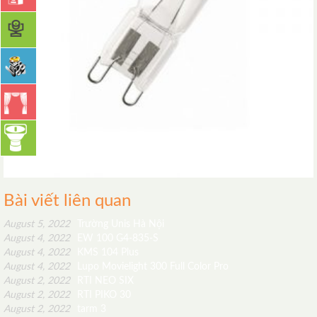
Bài viết liên quan
August 5, 2022
Trường Unis Hà Nội
August 4, 2022
EW 100 G4-835-S
August 4, 2022
KMS 104 Plus
August 4, 2022
Lupo Movielight 300 Full Color Pro
August 2, 2022
RTI NEO SIX
August 2, 2022
RTI PIKO 30
August 2, 2022
tarm 3