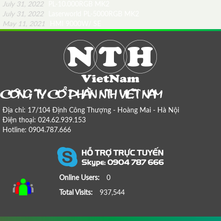
July 31, 2022
PL-10.000RGB MK2
July 31, 2022
Laserworld PL-5000RGB MK2
May 11, 2021
HMI 9000W/ SE
COÂNG TY COÅ PHAÀN NTH VIEÄT NAM
Địa chỉ: 17/104 Định Công Thượng - Hoàng Mai - Hà Nội
Điện thoại: 024.62.939.153
Hotline: 0904.787.666
Online Users:
0
Total Visits:
937,544