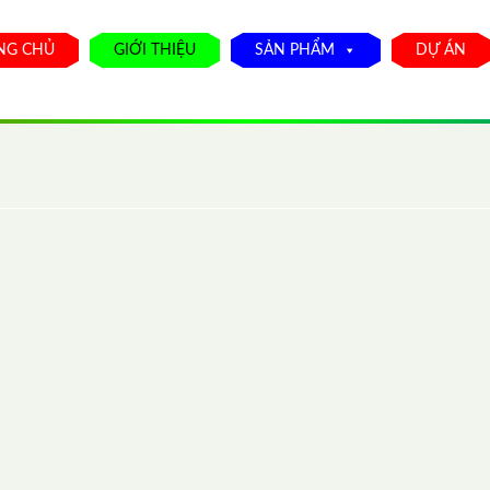
NG CHỦ
GIỚI THIỆU
SẢN PHẨM
DỰ ÁN