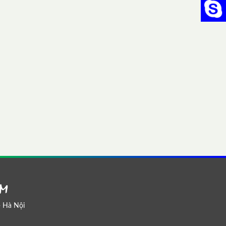
Chat
AM
- Hà Nội