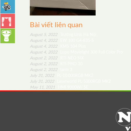
Bài viết liên quan
August 5, 2022
Trường Unis Hà Nội
August 4, 2022
EW 100 G4-835-S
August 4, 2022
KMS 104 Plus
August 4, 2022
Lupo Movielight 300 Full Color Pro
August 2, 2022
RTI NEO SIX
August 2, 2022
RTI PIKO 30
August 2, 2022
tarm 3
July 31, 2022
PL-10.000RGB MK2
July 31, 2022
Laserworld PL-5000RGB MK2
May 11, 2021
HMI 9000W/ SE