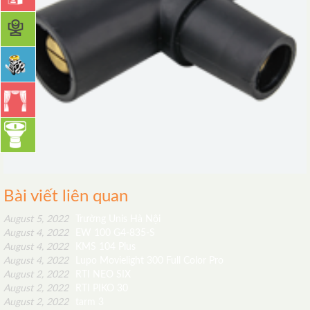
Bài viết liên quan
August 5, 2022
Trường Unis Hà Nội
August 4, 2022
EW 100 G4-835-S
August 4, 2022
KMS 104 Plus
August 4, 2022
Lupo Movielight 300 Full Color Pro
August 2, 2022
RTI NEO SIX
August 2, 2022
RTI PIKO 30
August 2, 2022
tarm 3