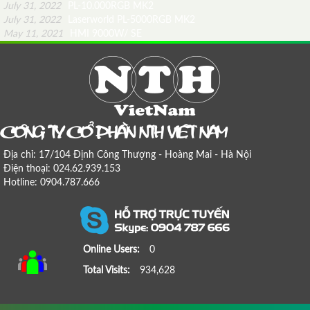
July 31, 2022
PL-10.000RGB MK2
July 31, 2022
Laserworld PL-5000RGB MK2
May 11, 2021
HMI 9000W/ SE
COÂNG TY COÅ PHAÀN NTH VIEÄT NAM
Địa chỉ: 17/104 Định Công Thượng - Hoàng Mai - Hà Nội
Điện thoại: 024.62.939.153
Hotline: 0904.787.666
Online Users:
0
Total Visits:
934,628