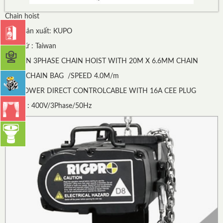
Chain hoist
Hãng sản xuất: KUPO
Xuất xứ : Taiwan
0.5 TON 3PHASE CHAIN HOIST WITH 20M X 6.6MM CHAIN
WITH CHAIN BAG /SPEED 4.0M/m
3M POWER DIRECT CONTROLCABLE WITH 16A CEE PLUG
INPUT : 400V/3Phase/50Hz