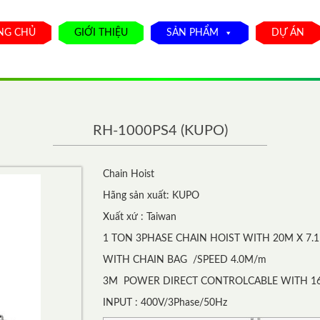
NG CHỦ
GIỚI THIỆU
SẢN PHẨM
DỰ ÁN
RH-1000PS4 (KUPO)
Chain Hoist
Hãng sản xuất: KUPO
Xuất xứ : Taiwan
1 TON 3PHASE CHAIN HOIST WITH 20M X 7
WITH CHAIN BAG /SPEED 4.0M/m
3M POWER DIRECT CONTROLCABLE WITH 16
INPUT : 400V/3Phase/50Hz