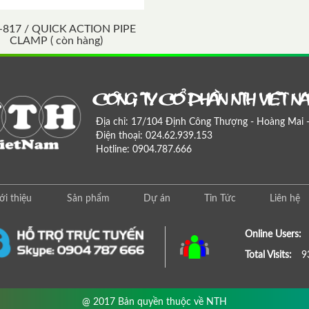
-817 / QUICK ACTION PIPE
CLAMP ( còn hàng)
COÂNG TY COÅ PHAÀN NTH VIEÄT N
Địa chỉ: 17/104 Định Công Thượng - Hoàng Mai 
Điện thoại: 024.62.939.153
Hotline: 0904.787.666
ới thiệu
Sản phẩm
Dự án
Tin Tức
Liên hệ
Online Users:
Total Visits:
9
@ 2017 Bản quyền thuộc về NTH