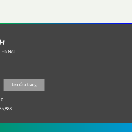
AM
- Hà Nội
Lên đầu trang
0
35,988