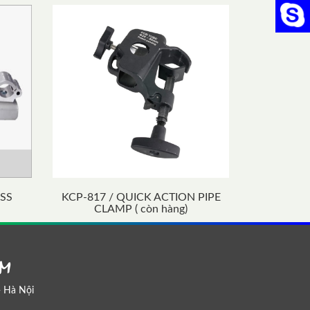
Chat
USS
KCP-817 / QUICK ACTION PIPE
CLAMP ( còn hàng)
AM
- Hà Nội