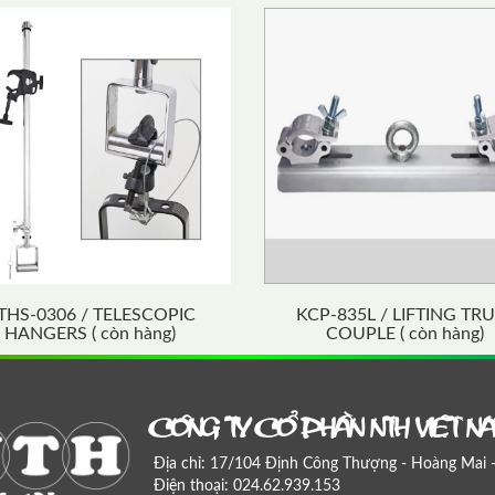
THS-0306 / TELESCOPIC
KCP-835L / LIFTING TR
HANGERS ( còn hàng)
COUPLE ( còn hàng)
COÂNG TY COÅ PHAÀN NTH VIEÄT N
Địa chỉ: 17/104 Định Công Thượng - Hoàng Mai 
Điện thoại: 024.62.939.153