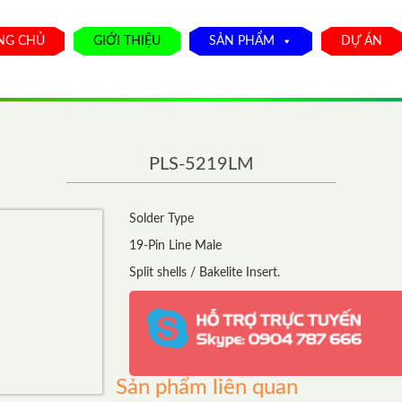
NG CHỦ
GIỚI THIỆU
SẢN PHẨM
DỰ ÁN
PLS-5219LM
Solder Type
19-Pin Line Male
Split shells / Bakelite Insert.
Sản phẩm liên quan