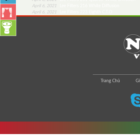
April 6, 2021
Lee Filters 216 White Diffusion
April 6, 2021
Lee Filters 223 Eighth C.T.O
Trang Chủ
Gi