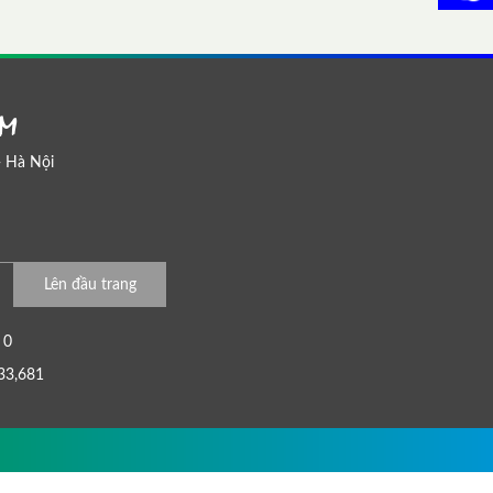
AM
- Hà Nội
Lên đầu trang
0
33,681