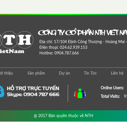
COÂNG TY COÅ PHAÀN NTH VIEÄT N
Địa chỉ: 17/104 Định Công Thượng - Hoàng Mai 
Điện thoại: 024.62.939.153
Hotline: 0904.787.666
ới thiệu
Sản phẩm
Dự án
Tin Tức
Liên hệ
Online Users:
Total Visits:
9
@ 2017 Bản quyền thuộc về NTH