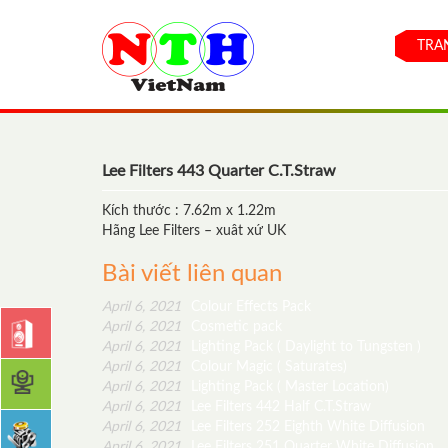
TRA
Lee Filters 443 Quarter C.T.Straw
Kích thước : 7.62m x 1.22m
Hãng Lee Filters – xuât xứ UK
Bài viết liên quan
April 6, 2021
Colour Effects Pack
April 6, 2021
Cosmetic pack
April 6, 2021
Lighting Pack ( Daylight to Tungsten )
April 6, 2021
Colour Magic ( Saturates)
April 6, 2021
Lighting Pack ( Master Location)
April 6, 2021
Lee Filters 442 Half C.T.Straw
April 6, 2021
Lee Filters 252 Eighth White Diffusion
April 6, 2021
Lee Filters 251 Quarter White Diffusion