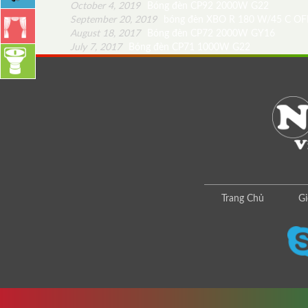
October 4, 2019
Bóng đèn CP92 2000W G22
September 20, 2019
bóng đèn XBO R 180 W/45 C OF
August 18, 2017
Bóng đèn CP72 2000W GY16
July 7, 2017
Bóng đèn CP71 1000W G22
Trang Chủ
Gi