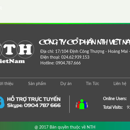
R
COÂNG TY COÅ PHAÀN NTH VIEÄT N
Địa chỉ: 17/104 Định Công Thượng - Hoàng Mai 
Điện thoại: 024.62.939.153
Hotline: 0904.787.666
ới thiệu
Sản phẩm
Dự án
Tin Tức
Liên hệ
Online Users:
Total Visits:
9
@ 2017 Bản quyền thuộc về NTH