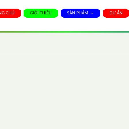
NG CHỦ
GIỚI THIỆU
SẢN PHẨM
DỰ ÁN