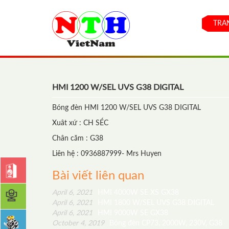
TRA
HMI 1200 W/SEL UVS G38 DIGITAL
Bóng đèn HMI 1200 W/SEL UVS G38 DIGITAL
Xuât xứ : CH SÉC
Chân căm : G38
Liên hệ : 0936887999- Mrs Huyen
Bài viết liên quan
April 6, 2021
HMI 4000W SE XS GX38
April 6, 2021
HMI 1800 W/SEL UVS G38 DIGITAL
April 6, 2021
HMI 9000W SE GX38
October 4, 2019
Bóng đèn CP73, 2000W, 230V, G38