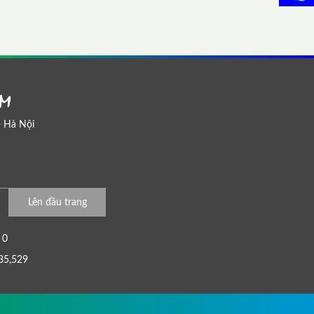
AM
- Hà Nội
Lên đầu trang
0
35,529