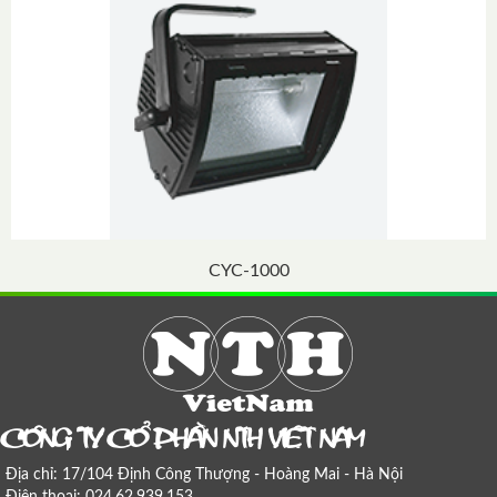
CYC-1000
COÂNG TY COÅ PHAÀN NTH VIEÄT NAM
Địa chỉ: 17/104 Định Công Thượng - Hoàng Mai - Hà Nội